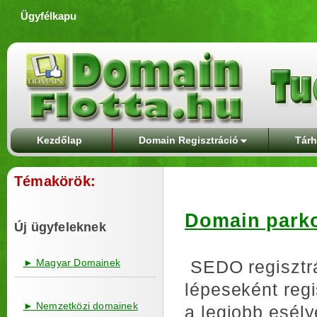
Ügyfélkapu
Kezdőlap
Domain Regisztráció
Tárh
Témakörök:
Domain parko
Új ügyfeleknek
► Magyar Domainek
SEDO regisztrá
lépeseként regi
► Nemzetközi domainek
a legjobb esély