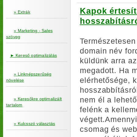
Kapok értesí
» Extrák
hosszabításr
» Marketing - Sales
szöveg
Természetesen k
domain név ford
► Kereső optimalizálás
küldünk arra az
megadott. Ha m
» Linknépszerűség
elérhetősége, k
növelése
hosszabbításról
nem él a lehető
» Keresőkre optimalizált
tartalom
felénk a kellem
végett.Amennyi
» Kulcsszó választás
csomag és webol