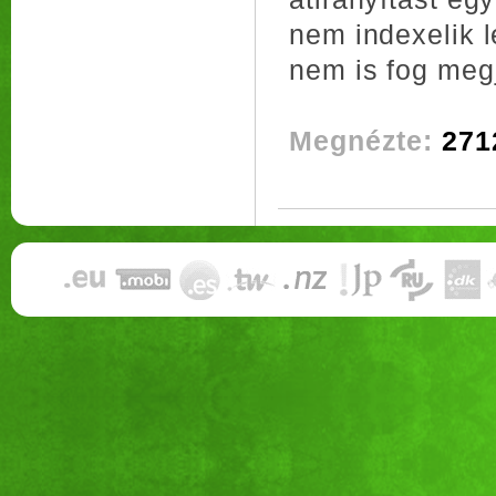
nem indexelik l
nem is fog megj
Megnézte:
271