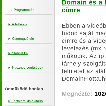
Domain és a l
címre
» Programozás
► Adatbázis
Ebben a videó
tudod saját mag
► Csomagváltás
cimre és a vid
levelezés (mx 
► Statisztika
működik. Az ip 
tárhely szolgált
► Hasznos segítségek
felületet az al
DomainFlotta.hu
Önmüködő honlap
Megnézte:
102
► Tartalom kialakítása