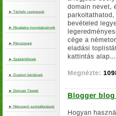
domain nevet, é
► Tárhely csomagok
parkoltathatod,
bevételed legye
► Hivatalos nyomtatványok
legeredményese
cége a németor
► Pénzügyek
eladási toplistá
kattintás alap...
► Szakértőknek
Megnézte:
109
► Gyakori kérdések
► Domain Tippek
Blogger blog
► Népszerű szolgáltatások
Hogyan használ