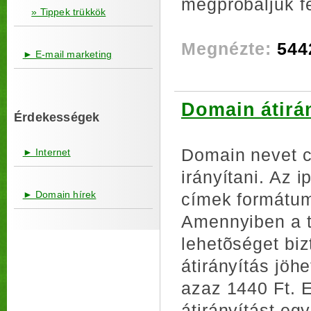
megpróbáljuk fe
» Tippek trükkök
Megnézte:
544
► E-mail marketing
Domain átirá
Érdekességek
Domain nevet c
► Internet
irányítani. Az 
► Domain hírek
címek formátuma
Amennyiben a tá
lehetõséget biz
átirányítás jöh
azaz 1440 Ft. 
átirányítást eg