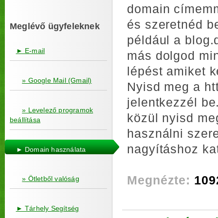
domain címemm
és szeretnéd be
Meglévő ügyfeleknek
például a blog
► E-mail
más dolgod min
lépést amiket k
» Google Mail (Gmail)
Nyisd meg a htt
jelentkezzél be
» Levelező programok
közül nyisd meg
beállítása
használni szer
nagyításhoz katt
► Domain használata
Megnézte:
109
» Ötletből valóság
► Tárhely Segítség