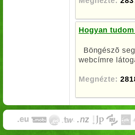
Megnézte:
283
Hogyan tudom 
Böngészõ segí
webcímre látoga
Megnézte:
281