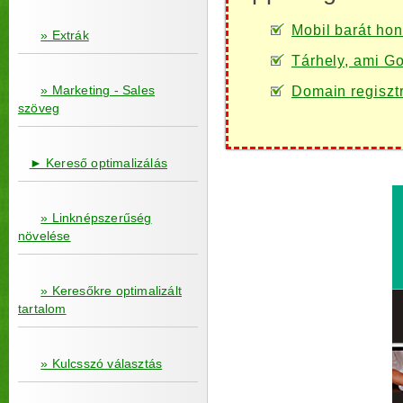
Mobil barát honl
» Extrák
Tárhely, ami Go
» Marketing - Sales
Domain regiszt
szöveg
► Kereső optimalizálás
» Linknépszerűség
növelése
» Keresőkre optimalizált
tartalom
» Kulcsszó választás