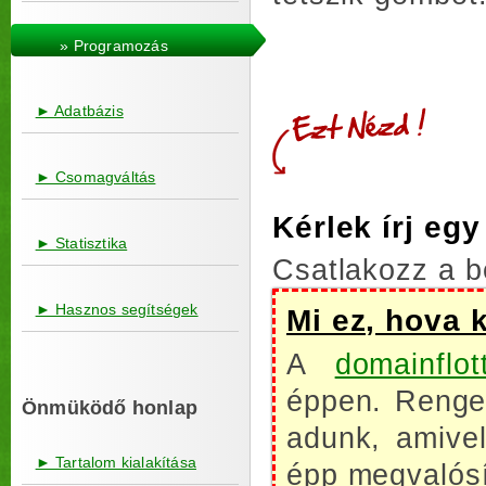
» Programozás
► Adatbázis
► Csomagváltás
Kérlek írj eg
► Statisztika
Csatlakozz a b
► Hasznos segítségek
Mi ez, hova 
A
domainflot
éppen. Renget
Önmüködő honlap
adunk, amive
► Tartalom kialakítása
épp megvalósí