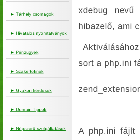
xdebug nevű k
► Tárhely csomagok
hibazelő, ami 
► Hivatalos nyomtatványok
Aktiválásához 
► Pénzügyek
sort a php.ini f
► Szakértőknek
zend_extension
► Gyakori kérdések
► Domain Tippek
► Népszerű szolgáltatások
A php.ini fájl