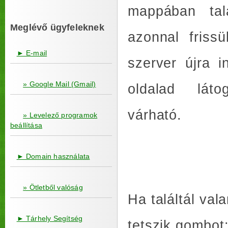
mappában tal
Meglévő ügyfeleknek
azonnal frissü
► E-mail
szerver újra 
» Google Mail (Gmail)
oldalad láto
várható.
» Levelező programok
beállítása
► Domain használata
» Ötletből valóság
Ha találtál va
► Tárhely Segítség
tetszik gombot