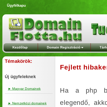
Ügyfélkapu
Kezdőlap
Domain Regisztráció
Tárh
Témakörök:
Fejlett hibak
Új ügyfeleknek
► Magyar Domainek
Ha a php be
elegendő, akk
► Nemzetközi domainek