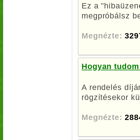
Ez a "hibaüzene
megpróbálsz be
Megnézte:
329
Hogyan tudom 
A rendelés díjá
rögzítésekor kü
Megnézte:
288