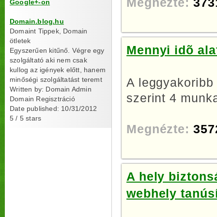
Megnézte:
373
Google+-on
Domain.blog.hu
Domaint Tippek, Domain
ötletek
Mennyi idõ ala
Egyszerűen kitűnő. Végre egy
szolgáltató aki nem csak
kullog az igények előtt, hanem
minőségi szolgáltatást teremt
A leggyakoribb
Written by:
Domain Admin
szerint 4 munka
Domain Regisztráció
Date published: 10/31/2012
5
/
5
stars
Megnézte:
357
A hely biztons
webhely tanúsí