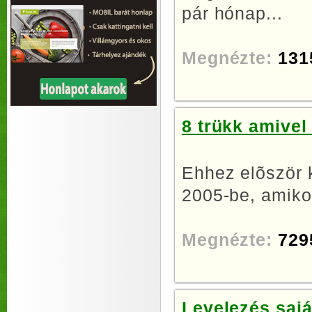
pár hónap...
Megnézte:
131
8 trükk amive
Ehhez elõször k
2005-be, amikor
Megnézte:
729
Levelezés sajá