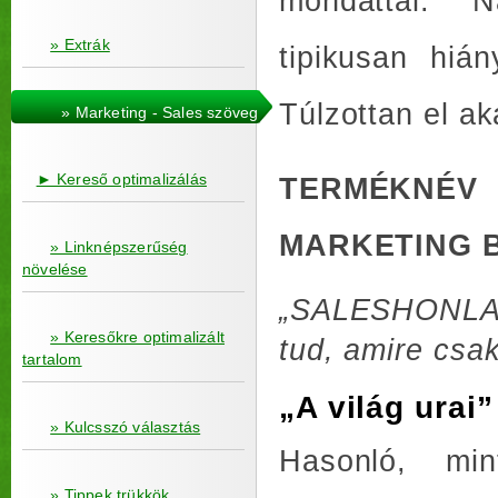
mondattal. 
» Extrák
tipikusan hián
Túlzottan el ak
» Marketing - Sales szöveg
► Kereső optimalizálás
TERMÉKNÉV
MARKETING 
» Linknépszerűség
növelése
„SALESHONLAP
» Keresőkre optimalizált
tud, amire csa
tartalom
„A világ urai
» Kulcsszó választás
Hasonló, min
» Tippek trükkök