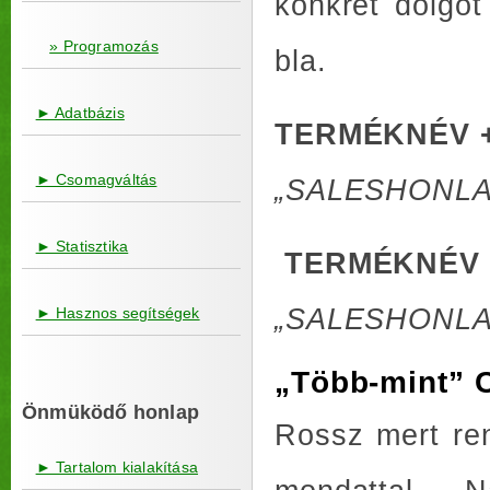
konkrét dolgo
» Programozás
bla.
► Adatbázis
TERMÉKNÉV 
► Csomagváltás
„SALESHONLAP, 
► Statisztika
TERMÉKNÉV 
„SALESHONLAP, 
► Hasznos segítségek
„Több-mint” C
Önmüködő honlap
Rossz mert re
► Tartalom kialakítása