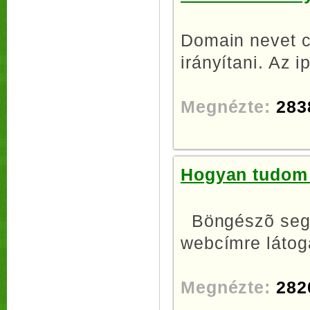
Domain nevet c
irányítani. Az i
Megnézte:
283
Hogyan tudom 
Böngészõ segí
webcímre látoga
Megnézte:
282