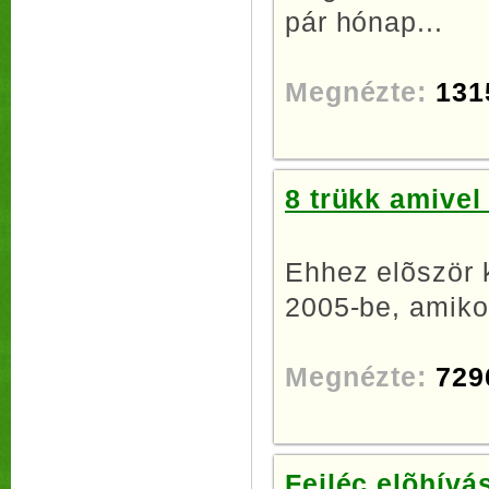
pár hónap...
Megnézte:
131
8 trükk amive
Ehhez elõször k
2005-be, amikor
Megnézte:
729
Fejléc elõhívá