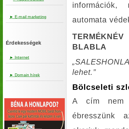
információk,
► E-mail marketing
automata véde
TERMÉKNÉV
Érdekességek
BLABLA
► Internet
„SALESHONLA
lehet.”
► Domain hírek
Bölcseleti sz
A cím nem a
ébresszünk 