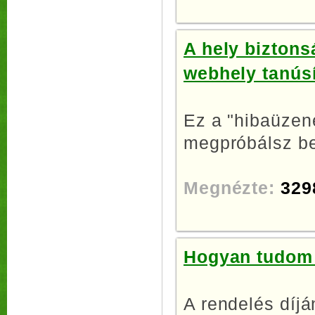
A hely biztons
webhely tanúsí
Ez a "hibaüzene
megpróbálsz be
Megnézte:
329
Hogyan tudom 
A rendelés díjá