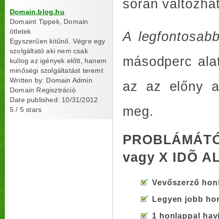
során változhat
Domain.blog.hu
Domaint Tippek, Domain
ötletek
A legfontosabb
Egyszerűen kitűnő. Végre egy
szolgáltató aki nem csak
másodperc alatt
kullog az igények előtt, hanem
minőségi szolgáltatást teremt
Written by:
Domain Admin
az az előny a
Domain Regisztráció
Date published: 10/31/2012
meg.
5
/
5
stars
PROBLÁMÁTÓL
vagy X IDÕ A
Vevőszerző honl
Legyen jobb hon
1 honlappal havi