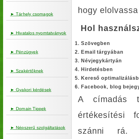
hogy elolvassa 
► Tárhely csomagok
Hol használs
► Hivatalos nyomtatványok
Szövegben
► Pénzügyek
Email tárgyában
Névjegykártyán
Hirdetésben
► Szakértőknek
Kereső optimalizálás
Facebook, blog bejeg
► Gyakori kérdések
A címadás t
► Domain Tippek
értékesítési 
► Népszerű szolgáltatások
szánni rá.