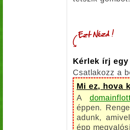
Kérlek írj eg
Csatlakozz a b
Mi ez, hova 
A
domainflot
éppen. Renget
adunk, amive
épp megvalósí