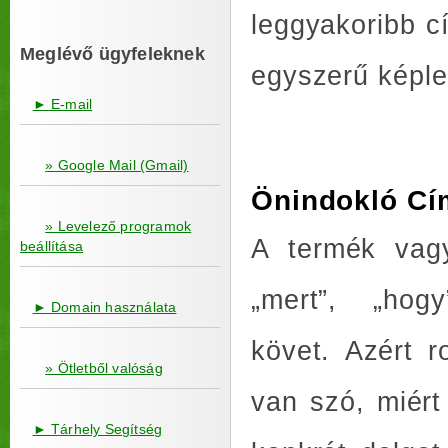
leggyakoribb c
Meglévő ügyfeleknek
egyszerű képlet
► E-mail
» Google Mail (Gmail)
Önindokló Cí
» Levelező programok
A termék vag
beállítása
„mert”, „hogy
► Domain használata
követ. Azért r
» Ötletből valóság
van szó, miért
► Tárhely Segítség