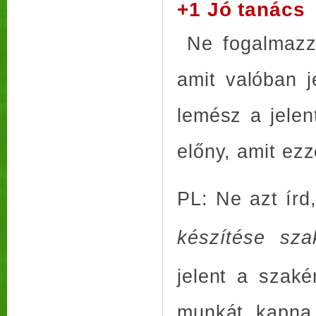
+1 Jó tanács
Ne fogalmazz 
amit valóban j
lemész a jelen
előny, amit ezz
PL: Ne azt ír
készítése sza
jelent a szaké
munkát kapna,