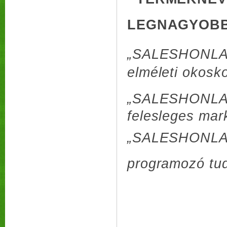
LEGNAGYOBB
„SALESHONLA
elméleti okosko
„SALESHONLAP
felesleges mar
„SALESHONLAP
programozó tud