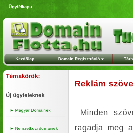
Ügyfélkapu
Kezdőlap
Domain Regisztráció
Tárh
Témakörök:
Reklám szöve
Új ügyfeleknek
► Magyar Domainek
Minden szöve
ragadja meg az
► Nemzetközi domainek