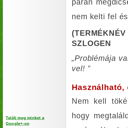
páran megdicsé
nem kelti fel é
(TERMÉKNÉV
SZLOGEN
„Problémája va
vel! ”
Használható, 
Nem kell töké
hogy megtaláld
Találj meg minket a
Google+-on