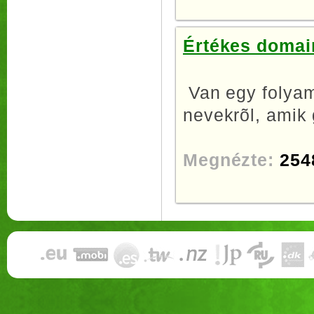
Értékes domai
Van egy folyam
nevekrõl, amik 
Megnézte:
254