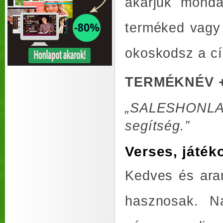
akarjuk monda
terméked vagy 
okoskodsz a c
TERMÉKNÉV +
„SALESHONLAP,
segítség.”
Verses, játék
Kedves és ara
hasznosak. Na