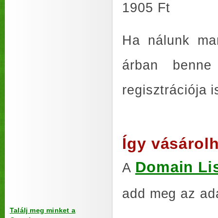
1905 Ft
Ha nálunk ma
árban benn
regisztrációja i
Így vásárolh
Domain Li
A
add meg az ada
Találj meg minket a