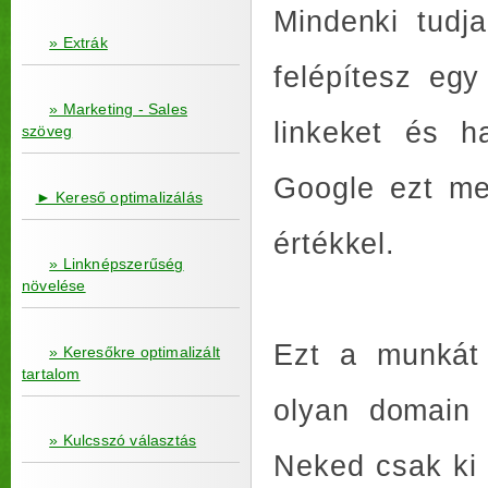
Mindenki tudj
» Extrák
felépítesz egy
» Marketing - Sales
linkeket és h
szöveg
Google ezt m
► Kereső optimalizálás
értékkel.
» Linknépszerűség
növelése
Ezt a munkát 
» Keresőkre optimalizált
tartalom
olyan domain 
» Kulcsszó választás
Neked csak ki 