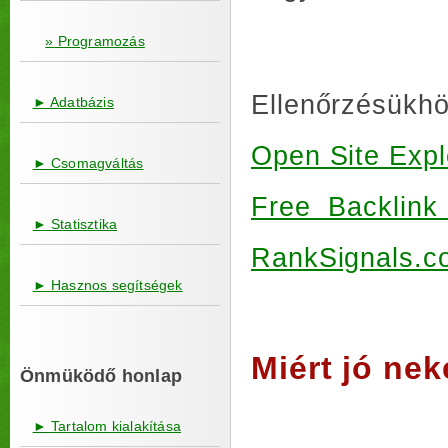
» Programozás
Ellenőrzésükhöz
► Adatbázis
Open Site Expl
► Csomagváltás
Free Backlin
► Statisztika
RankSignals.c
► Hasznos segítségek
Miért jó ne
Önmüködő honlap
► Tartalom kialakítása