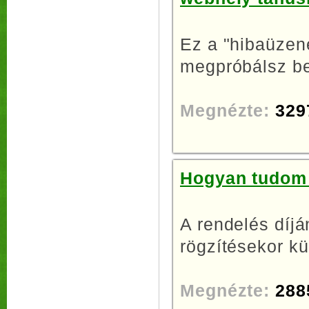
Ez a "hibaüzene
megpróbálsz be
Megnézte:
329
Hogyan tudom 
A rendelés díjá
rögzítésekor kü
Megnézte:
288