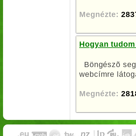
Megnézte:
283
Hogyan tudom 
Böngészõ segí
webcímre látoga
Megnézte:
281