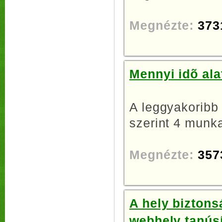
Megnézte:
373
Mennyi idõ ala
A leggyakoribb
szerint 4 munka
Megnézte:
357
A hely biztons
webhely tanúsí