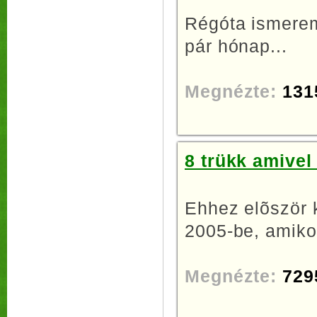
Régóta ismerem
pár hónap...
Megnézte:
131
8 trükk amive
Ehhez elõször k
2005-be, amikor
Megnézte:
729