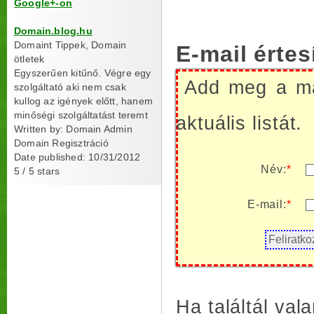
Google+-on
Domain.blog.hu
Domaint Tippek, Domain
E-mail értes
ötletek
Egyszerűen kitűnő. Végre egy
Add meg a mai
szolgáltató aki nem csak
kullog az igények előtt, hanem
minőségi szolgáltatást teremt
aktuális listát.
Written by:
Domain Admin
Domain Regisztráció
Date published: 10/31/2012
Név:
*
5
/
5
stars
E-mail:
*
Ha találtál va