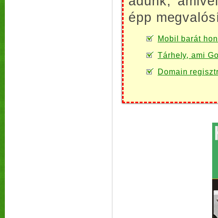
adunk, amive
épp megvalósí
Mobil barát honl
Tárhely, ami Go
Domain regiszt