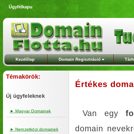
Ügyfélkapu
Kezdőlap
Domain Regisztráció
Tárh
Témakörök:
Értékes domai
Új ügyfeleknek
► Magyar Domainek
Van egy
f
domain nevekr
► Nemzetközi domainek