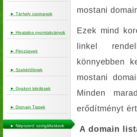
mostani domai
► Tárhely csomagok
Ezek mind kor
► Hivatalos nyomtatványok
linkel rend
► Pénzügyek
könnyebben ke
► Szakértőknek
mostani domai
► Gyakori kérdések
Minden marad
erődítményt ér
► Domain Tippek
► Népszerű szolgáltatások
A domain listá