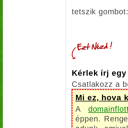
tetszik gombot
Kérlek írj eg
Csatlakozz a b
Mi ez, hova 
A
domainflot
éppen. Renget