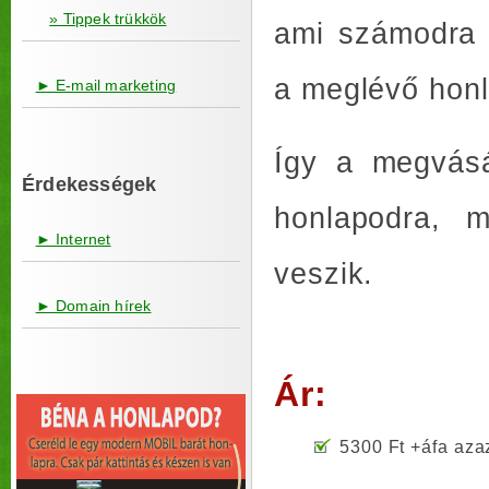
» Tippek trükkök
ami számodra i
a meglévő honl
► E-mail marketing
Így a megvásá
Érdekességek
honlapodra, 
► Internet
veszik.
► Domain hírek
Ár:
5300 Ft +áfa aza