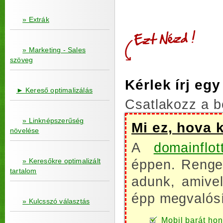
» Extrák
» Marketing - Sales
szöveg
Kérlek írj eg
► Kereső optimalizálás
Csatlakozz a b
» Linknépszerűség
Mi ez, hova 
növelése
A
domainflot
» Keresőkre optimalizált
éppen. Renget
tartalom
adunk, amive
épp megvalósí
» Kulcsszó választás
Mobil barát honl