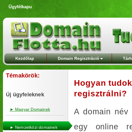
Ügyfélkapu
Kezdőlap
Domain Regisztráció
Tárh
Témakörök:
Hogyan tudok
regisztrálni?
Új ügyfeleknek
► Magyar Domainek
A domain név r
egy online re
► Nemzetközi domainek