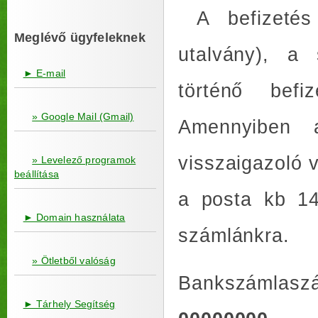
A befizetés 
Meglévő ügyfeleknek
utalvány), a
► E-mail
történő befiz
» Google Mail (Gmail)
Amennyiben a
visszaigazoló 
» Levelező programok
beállítása
a posta kb 14
► Domain használata
számlánkra.
» Ötletből valóság
Bankszám
► Tárhely Segítség