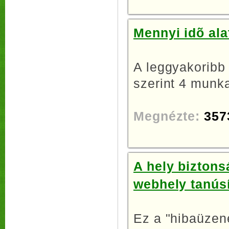
Mennyi idõ ala
A leggyakoribb
szerint 4 munka
Megnézte:
357
A hely biztons
webhely tanúsí
Ez a "hibaüzene