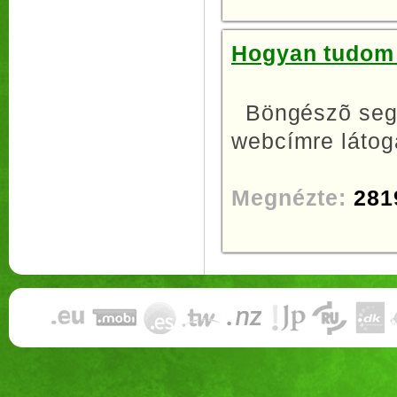
Hogyan tudom 
Böngészõ segí
webcímre látoga
Megnézte:
281