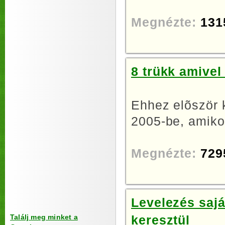
Megnézte:
131
8 trükk amive
Ehhez elõször k
2005-be, amikor
Megnézte:
729
Levelezés sajá
Találj meg minket a
keresztül