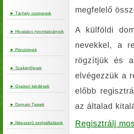
megfelelő öss
► Tárhely csomagok
A külföldi do
► Hivatalos nyomtatványok
nevekkel, a re
► Pénzügyek
rögzítjük és 
► Szakértőknek
elvégezzük a re
► Gyakori kérdések
előbb regisztr
az általad kita
► Domain Tippek
Regisztrálj mos
► Népszerű szolgáltatások