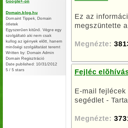
Google+-on
Domain.blog.hu
Ez az informáci
Domaint Tippek, Domain
megszüntette a
ötletek
Egyszerűen kitűnő. Végre egy
szolgáltató aki nem csak
kullog az igények előtt, hanem
Megnézte:
381
minőségi szolgáltatást teremt
Written by:
Domain Admin
Domain Regisztráció
Date published: 10/31/2012
5
/
5
stars
Fejléc elõhívá
E-mail fejlécek
segédlet - Tarta
Megnézte:
373