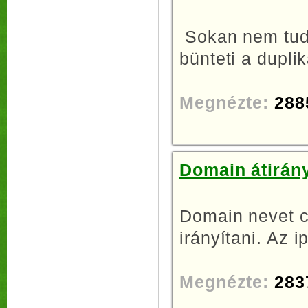
Sokan nem tudj
bünteti a duplik
Megnézte:
288
Domain átirány
Domain nevet c
irányítani. Az i
Megnézte:
283