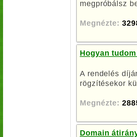
megpróbálsz be
Megnézte:
329
Hogyan tudom 
A rendelés díjá
rögzítésekor kü
Megnézte:
288
Domain átirány