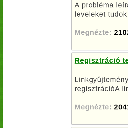
A probléma leír
leveleket tudok 
Megnézte:
210
Regisztráció 
Linkgyûjtemény 
regisztrációA l
Megnézte:
204