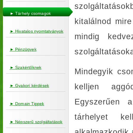
szolgáltatáso
► Tárhely csomagok
kitalálnod mi
► Hivatalos nyomtatványok
mindig kedve
► Pénzügyek
szolgáltatások
► Szakértőknek
Mindegyik cso
kelljen agg
► Gyakori kérdések
Egyszerűen a
► Domain Tippek
tárhelyet k
► Népszerű szolgáltatások
alkalmazkodik 