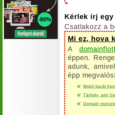
Kérlek írj eg
Csatlakozz a b
Mi ez, hova 
A
domainflot
éppen. Renget
adunk, amive
épp megvalósí
Mobil barát honl
Tárhely, ami Go
Domain regiszt