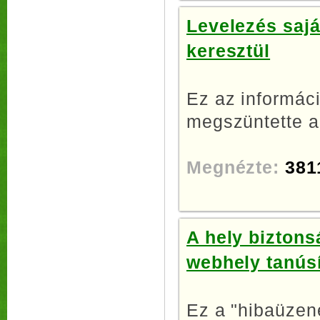
Levelezés sajá
keresztül
Ez az informáci
megszüntette a
Megnézte:
381
A hely biztons
webhely tanúsí
Ez a "hibaüzene