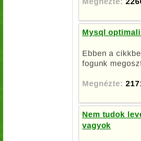
Megnézte:
226
Mysql optimali
Ebben a cikkben
fogunk megoszta
Megnézte:
217
Nem tudok leve
vagyok