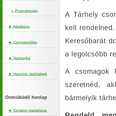
» Programozás
A Tárhely cso
kell rendelned
► Adatbázis
Keresőbarát do
► Csomagváltás
a legolcsóbb r
► Statisztika
A csomagok kö
► Hasznos segítségek
szeretnéd, 
bármelyik tárh
Önmüködő honlap
► Tartalom kialakítása
Rendeld meg