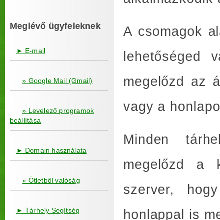
Meglévő ügyfeleknek
A csomagok al
► E-mail
lehetőséged v
megelőzd az á
» Google Mail (Gmail)
vagy a honlapo
» Levelező programok
beállítása
Minden tárh
► Domain használata
megelőzd a ko
» Ötletből valóság
szerver, hog
► Tárhely Segítség
honlappal is m