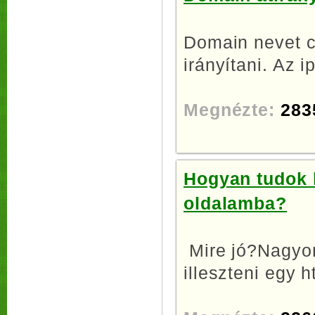
Domain nevet c
irányítani. Az i
Megnézte:
283
Hogyan tudok h
oldalamba?
Mire jó?Nagyon
illeszteni egy h