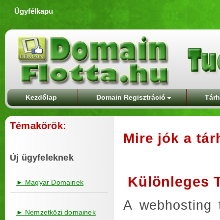
Ügyfélkapu
Kezdőlap
Domain Regisztráció
Tárh
Témakörök:
Mire jók a tá
Új ügyfeleknek
Különleges 
► Magyar Domainek
A webhosting t
► Nemzetközi domainek