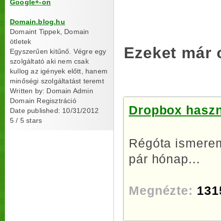
Google+-on
Domain.blog.hu
Domaint Tippek, Domain
ötletek
Ezeket már 
Egyszerűen kitűnő. Végre egy
szolgáltató aki nem csak
kullog az igények előtt, hanem
minőségi szolgáltatást teremt
Written by:
Domain Admin
Domain Regisztráció
Dropbox haszná
Date published: 10/31/2012
5
/
5
stars
Régóta ismerem
pár hónap...
Megnézte:
131