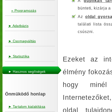
A
duplikált ta
bünteti, kizárja a
» Programozás
Az
oldal gyors
találati lista ö
► Adatbázis
csúszni.
► Csomagváltás
► Statisztika
Ezeket az int
élmény fokozá
► Hasznos segítségek
hogy minél 
Önmüködő honlap
Internetezőket
► Tartalom kialakítása
oldal tulajdo