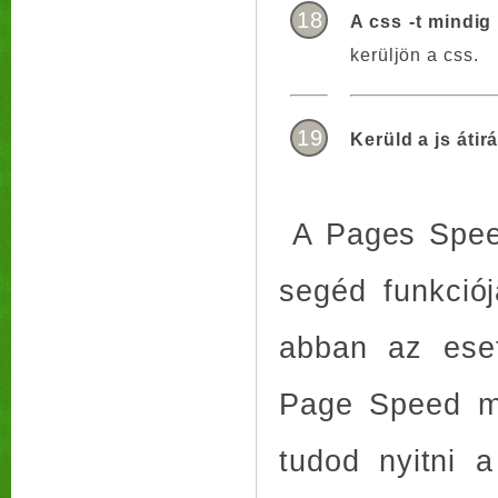
18
A css -t mindi
kerüljön a css.
19
Kerüld a js átir
A Pages Speed
segéd funkciój
abban az eset
Page Speed me
tudod nyitni a 