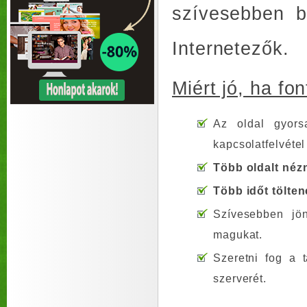
szívesebben b
Internetezők.
Miért jó, ha fo
Az oldal gyor
kapcsolatfelvétel 
Több oldalt néz
Több időt tölte
Szívesebben jön
magukat.
Szeretni fog a t
szerverét.