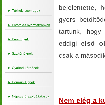
bejelentette,
► Tárhely csomagok
gyors betöltő
► Hivatalos nyomtatványok
tartunk, hogy
► Pénzügyek
eddigi
első o
► Szakértőknek
csak a második
► Gyakori kérdések
► Domain Tippek
► Népszerű szolgáltatások
Nem elég a k