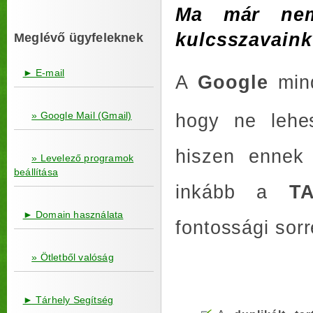
Ma már nem
kulcsszavaink 
Meglévő ügyfeleknek
► E-mail
A
Google
min
» Google Mail (Gmail)
hogy ne lehess
hiszen ennek 
» Levelező programok
beállítása
inkább a
T
► Domain használata
fontossági sorr
» Ötletből valóság
► Tárhely Segítség