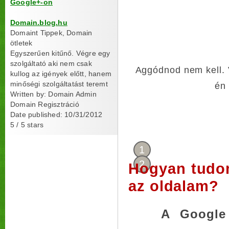
Google+-on
Domain.blog.hu
Domaint Tippek, Domain
ötletek
Egyszerűen kitűnő. Végre egy
szolgáltató aki nem csak
Aggódnod nem kell. 
kullog az igények előtt, hanem
minőségi szolgáltatást teremt
én 
Written by:
Domain Admin
Domain Regisztráció
Date published: 10/31/2012
5
/
5
stars
1
2
Hogyan tudom
az oldalam?
A Google