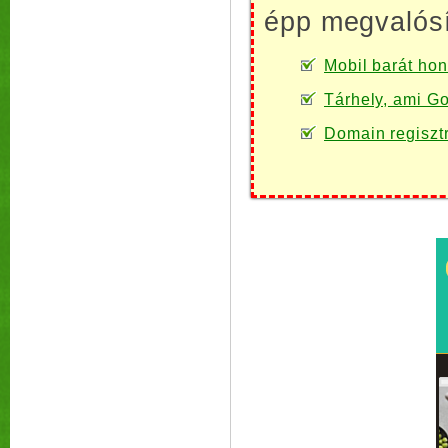
épp megvalósí
Mobil barát honl
Tárhely, ami Go
Domain regiszt