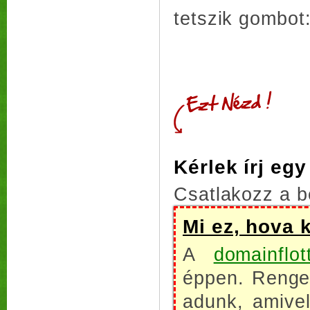
tetszik gombot
Kérlek írj eg
Csatlakozz a b
Mi ez, hova 
A
domainflot
éppen. Renget
adunk, amive