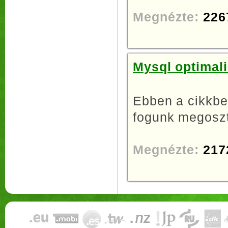
Megnézte:
226
Mysql optimali
Ebben a cikkben
fogunk megoszta
Megnézte:
217