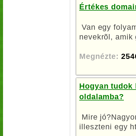
Értékes domai
Van egy folyam
nevekrõl, amik 
Megnézte:
254
Hogyan tudok h
oldalamba?
Mire jó?Nagyon
illeszteni egy h