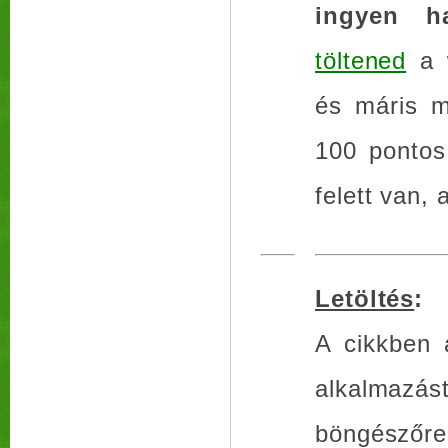
ingyen ha
töltened
a w
és máris m
100 pontos
felett van,
Letöltés
:
A cikkben 
alkalmazá
böngészőr