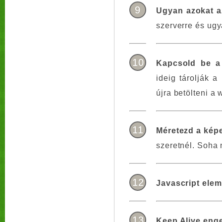
9
Ugyan azokat a
szerverre és ugy
10
Kapcsold be a 
ideig tárolják 
újra betölteni a
11
Méretezd a képe
szeretnél. Soha 
12
Javascript elem
13
Keep Alive eng