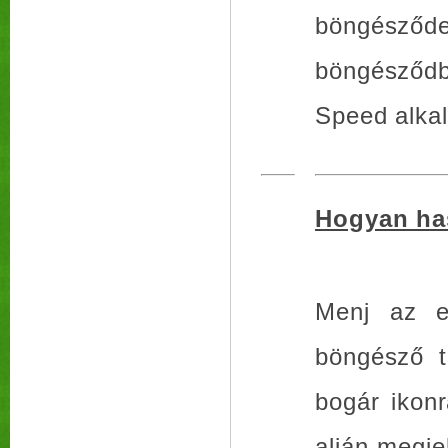
böngésző
böngésződ
Speed alka
Hogyan ha
Menj az el
böngésző t
bogár ikon
alján megje