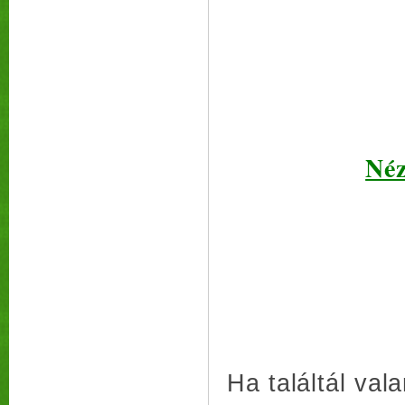
Néz
Ha találtál va