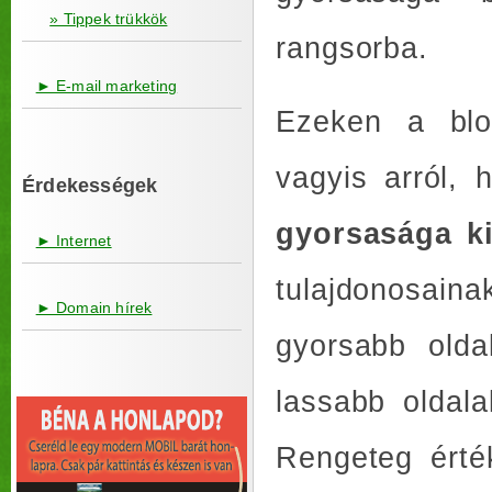
» Tippek trükkök
rangsorba.
► E-mail marketing
Ezeken a blo
vagyis arról, 
Érdekességek
gyorsasága k
► Internet
tulajdonosain
► Domain hírek
gyorsabb olda
lassabb oldala
Rengeteg érté