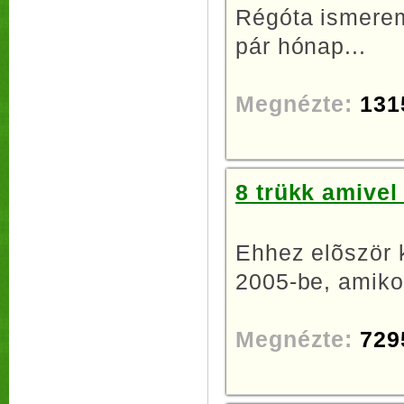
Régóta ismerem
pár hónap...
Megnézte:
131
8 trükk amive
Ehhez elõször k
2005-be, amikor
Megnézte:
729