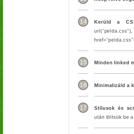
14
Kerüld a CS
url("pelda.cs
href="pelda.css"
15
Minden linked 
16
Minimalizáld a 
17
Stílusok és scr
után töltsük be a 