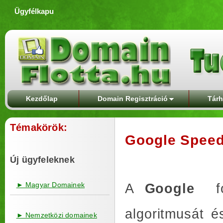
Ügyfélkapu
Kezdőlap
Domain Regisztráció
Tárh
Témakörök:
Google Speed
Új ügyfeleknek
► Magyar Domainek
A
Google
algoritmusát 
► Nemzetközi domainek