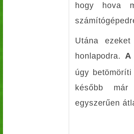
hogy hova me
számítógépedr
Utána ezeket 
honlapodra.
A
úgy betömöríti 
később már 
egyszerűen átl