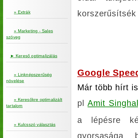
korszerűsítsék 
» Extrák
» Marketing - Sales
szöveg
► Kereső optimalizálás
Google Speed
» Linknépszerűség
növelése
Már több hírt 
» Keresőkre optimalizált
pl
Amit Singha
tartalom
a lépésre k
» Kulcsszó választás
gyorsasága 