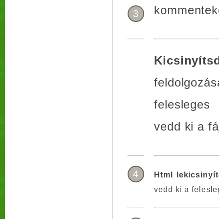
kommentek
3
Kicsinyít
feldolgoz
felesleges
vedd ki a fá
4
Html lekicsinyí
vedd ki a felesl