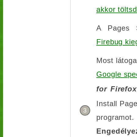
akkor töltsd
A Pages S
Firebug kieg
Most látoga
Google spee
for Firefox
Install Page
3
programot.
Engedélye