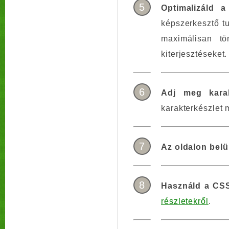
5
Optimalizáld a
képszerkesztő tu
maximálisan tö
kiterjesztéseket.
6
Adj meg karak
karakterkészlet 
7
Az oldalon belül
8
Használd a CSS
részletekről
.