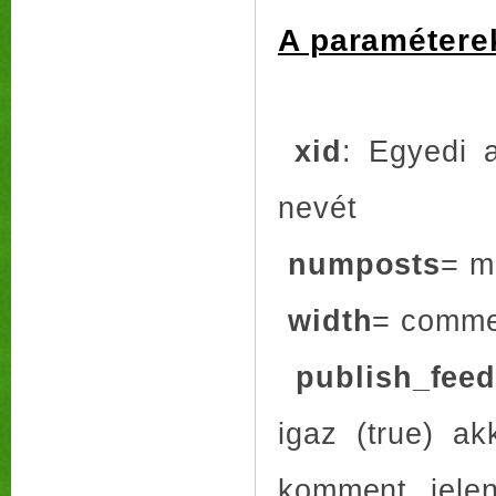
A paraméterek
xid
: Egyedi 
nevét
numposts
= m
width
= comme
publish_fee
igaz (true) ak
komment jele