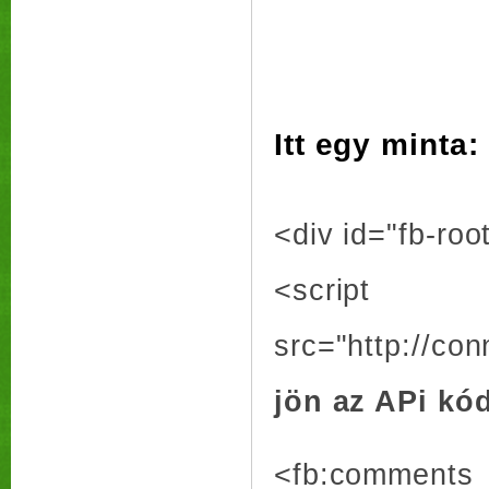
Itt egy minta:
<div id="fb-roo
<script
src="http://co
jön az APi kó
<fb:comments