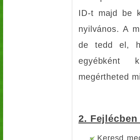
ID-t majd be k
nyilvános. A 
de tedd el, h
egyébként k
megértheted mi
2. Fejlécben
Keresd meg