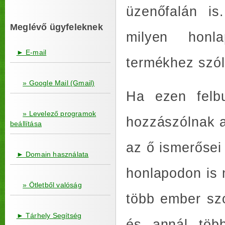
üzenőfalán is
Meglévő ügyfeleknek
milyen honla
► E-mail
termékhez szól
» Google Mail (Gmail)
Ha ezen felbu
» Levelező programok
hozzászólnak a
beállítása
az ő ismerősei 
► Domain használata
honlapodon is 
» Ötletből valóság
több ember szó
► Tárhely Segítség
és annál több