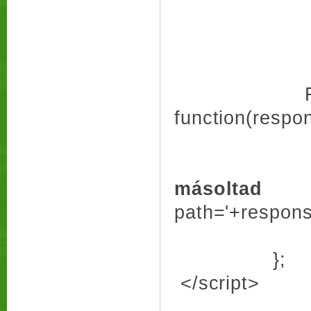
cookie
xfbml:
FB.Event.s
function(respo
var dumm
dummy
másolta
path='+response.
})
};
</script>