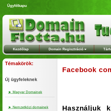
Ügyfélkapu
Kezdőlap
Domain Regisztráció
Tárh
Témakörök:
Facebook com
Új ügyfeleknek
► Magyar Domainek
Használjuk 
► Nemzetközi domainek