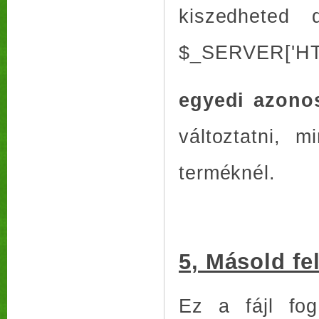
kiszedheted 
$_SERVER['HT
egyedi azono
változtatni, 
terméknél.
5, Másold fel
Ez a fájl fog