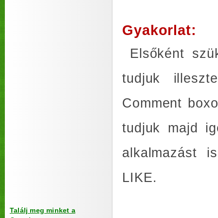
Gyakorlat:
Elsőként szü
tudjuk illes
Comment boxot
tudjuk majd i
alkalmazást i
LIKE.
Találj meg minket a