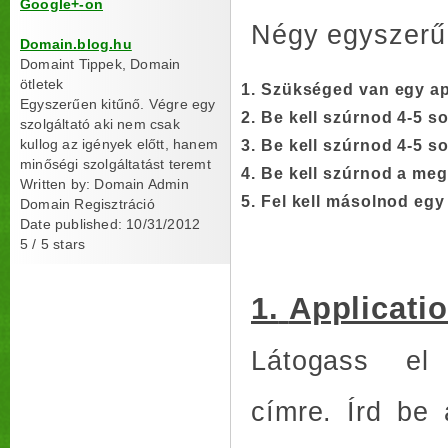
Google+-on
Négy egyszerű 
Domain.blog.hu
Domaint Tippek, Domain
ötletek
Szükséged van egy app
Egyszerűen kitűnő. Végre egy
Be kell szúrnod 4-5 so
szolgáltató aki nem csak
kullog az igények előtt, hanem
Be kell szúrnod 4-5 so
minőségi szolgáltatást teremt
Be kell szúrnod a meg
Written by:
Domain Admin
Fel kell másolnod egy 
Domain Regisztráció
Date published: 10/31/2012
5
/
5
stars
1.
Applicatio
Látogass 
címre. Írd be 