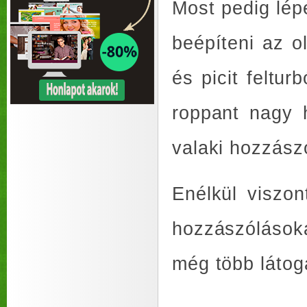
Most pedig lép
beépíteni az 
és picit feltu
roppant nagy 
valaki hozzász
Enélkül viszo
hozzászólások
még több látoga