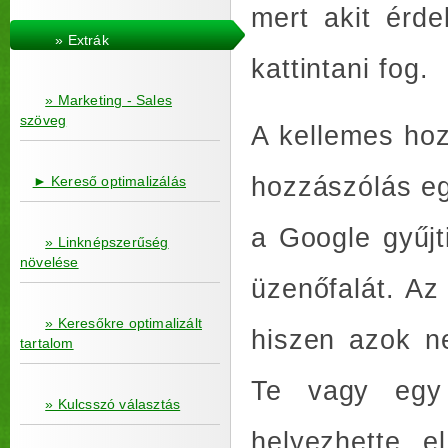
mert akit érd
» Extrák
kattintani fog.
» Marketing - Sales
szöveg
A kellemes ho
hozzászólás eg
► Kereső optimalizálás
a Google gyűjt
» Linknépszerűség
növelése
üzenőfalát. Az 
» Keresőkre optimalizált
hiszen azok n
tartalom
Te vagy egy 
» Kulcsszó választás
helyezhette e