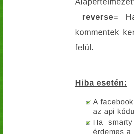
Alapértelmezet
reverse
= Ha
kommentek kerü
felül.
Hiba esetén:
A facebook 
az api kódu
Ha smarty 
érdemes a k