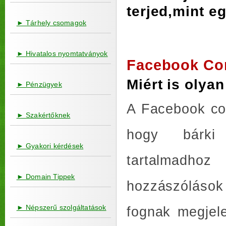
terjed,mint eg
► Tárhely csomagok
► Hivatalos nyomtatványok
Facebook Co
Miért is olya
► Pénzügyek
A Facebook com
► Szakértőknek
hogy bárki 
► Gyakori kérdések
tartalmadh
► Domain Tippek
hozzászólás
► Népszerű szolgáltatások
fognak megjel