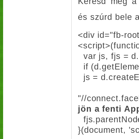
Keresd meg 
és szúrd bele a
<div id="fb-roo
<script>(functio
var js, fjs = 
if (d.getElemen
js = d.createEl
js
"//connect.fac
jön a fenti Ap
fjs.parentNode.
}(document, 'scr