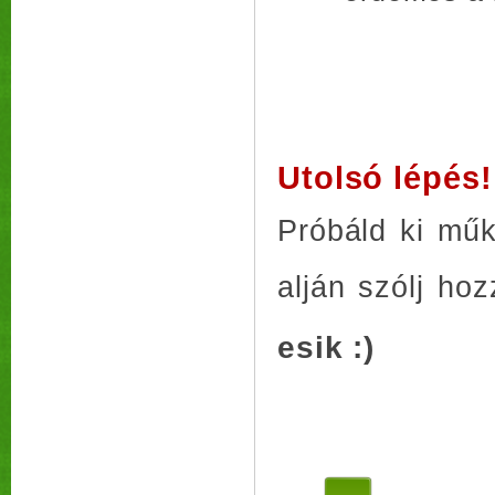
Utolsó lépés!
Próbáld ki műk
alján szólj ho
esik :)