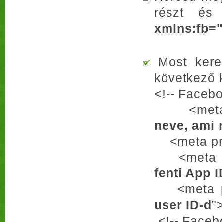
részt és
xmlns:fb="
Most keres
következő 
<!-- Faceb
<meta pro
neve, ami 
<meta prop
<meta pro
fenti App I
<meta pro
user ID-d
"
<!-- Face