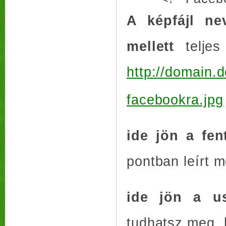
A képfájl ne
mellett
telje
http://domain.d
facebookra.jpg
ide jön a fe
pontban leírt 
ide jön a u
tudhatsz meg, 