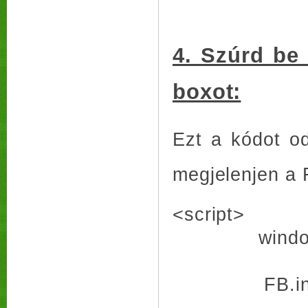
4. Szúrd be
boxot:
Ezt a kódot od
megjelenjen a
<script>
window.fbAs
FB.init({ 
status