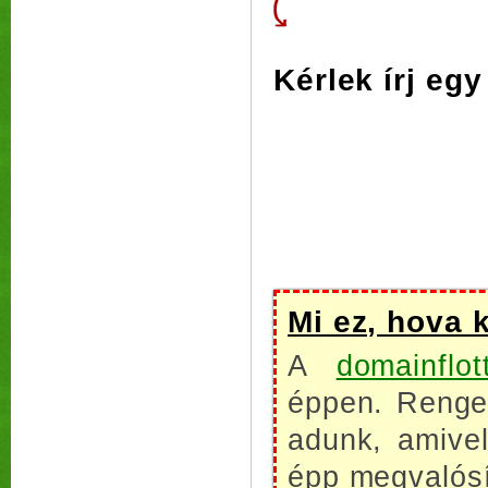
Kérlek írj eg
Mi ez, hova 
A
domainflot
éppen. Renget
adunk, amive
épp megvalósí