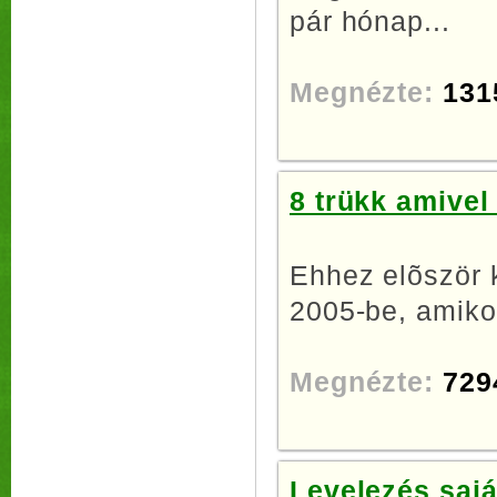
pár hónap...
Megnézte:
131
8 trükk amive
Ehhez elõször k
2005-be, amikor
Megnézte:
729
Levelezés sajá