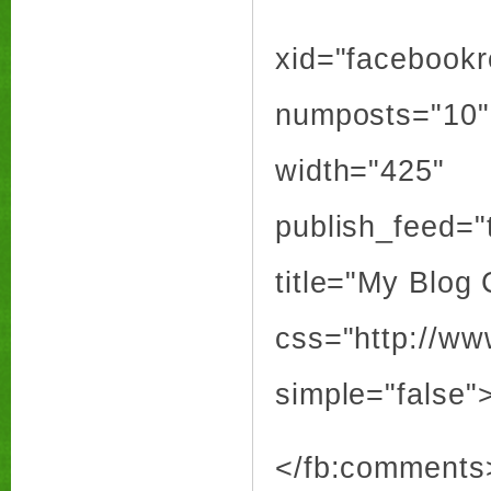
xid="facebookr
numposts="10"
width="425"
publish_feed="
title="My Blog
css="http://w
simple="false"
</fb:comments