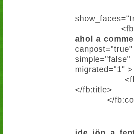
<fb:like 
show_faces="tr
<fb:comm
ahol a comme
canpost="true
simple="fal
migrated="1" >
<fb:title>C
</fb:title>
</fb:com
ide jön a fe