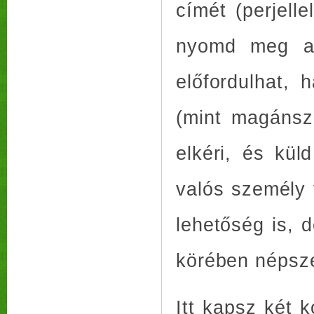
címét (perjell
nyomd meg a g
előfordulhat,
(mint magánsz
elkéri, és kül
valós személy 
lehetőség is, 
körében népsz
Itt kapsz két 