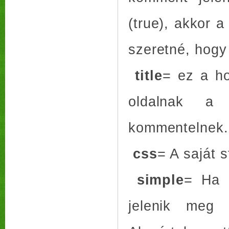
(true), akkor a
szeretné, hogy
title
= ez a h
oldalnak a 
kommentelnek
css
= A saját 
simple
= Ha i
jelenik meg 