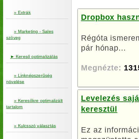
» Extrák
Dropbox haszná
» Marketing - Sales
Régóta ismerem
szöveg
pár hónap...
► Kereső optimalizálás
Megnézte:
131
» Linknépszerűség
növelése
Levelezés sajá
» Keresőkre optimalizált
tartalom
keresztül
» Kulcsszó választás
Ez az informáci