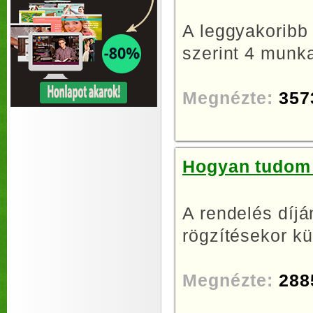
A leggyakoribb
szerint 4 munka
Megnézte:
357
Hogyan tudom 
A rendelés díjá
rögzítésekor kü
Megnézte:
288