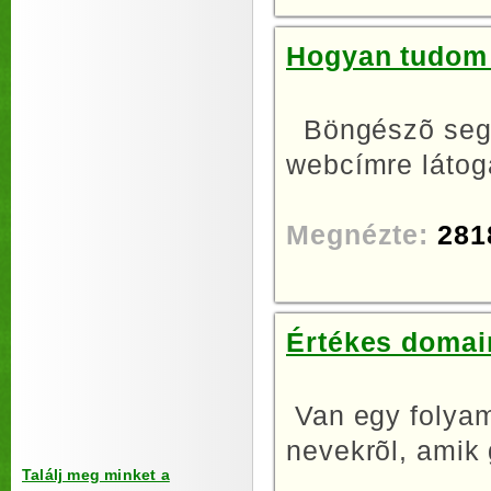
Hogyan tudom 
Böngészõ segí
webcímre látoga
Megnézte:
281
Értékes domai
Van egy folyam
nevekrõl, amik 
Találj meg minket a