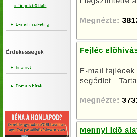
megszüntette a
» Tippek trükkök
Megnézte:
381
► E-mail marketing
Fejléc elõhívá
Érdekességek
► Internet
E-mail fejlécek
segédlet - Tarta
► Domain hírek
Megnézte:
373
Mennyi idõ ala