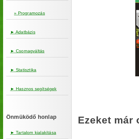
» Programozás
► Adatbázis
► Csomagváltás
► Statisztika
► Hasznos segítségek
Önmüködő honlap
Ezeket már 
► Tartalom kialakítása