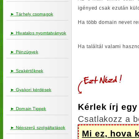
igényed csak ezután kül
► Tárhely csomagok
Ha több domain nevet re
► Hivatalos nyomtatványok
Ha találtál valami haszn
► Pénzügyek
► Szakértőknek
► Gyakori kérdések
Kérlek írj eg
► Domain Tippek
Csatlakozz a b
► Népszerű szolgáltatások
Mi ez, hova 