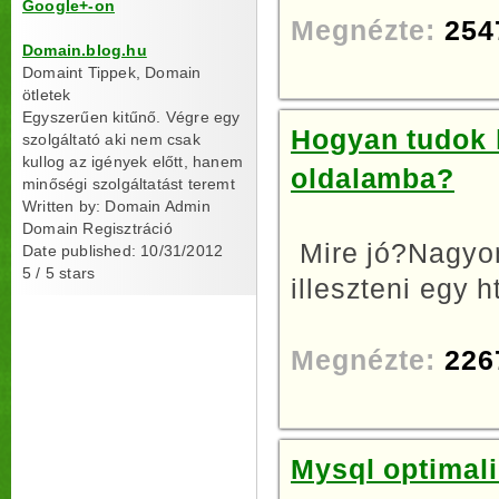
Google+-on
Megnézte:
254
Domain.blog.hu
Domaint Tippek, Domain
ötletek
Egyszerűen kitűnő. Végre egy
Hogyan tudok h
szolgáltató aki nem csak
kullog az igények előtt, hanem
oldalamba?
minőségi szolgáltatást teremt
Written by:
Domain Admin
Domain Regisztráció
Mire jó?Nagyon
Date published: 10/31/2012
5
/
5
stars
illeszteni egy h
Megnézte:
226
Mysql optimali