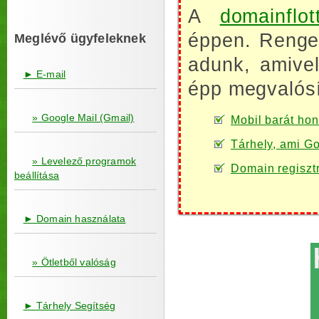
A
domainflot
éppen. Renget
Meglévő ügyfeleknek
adunk, amive
► E-mail
épp megvalósí
» Google Mail (Gmail)
Mobil barát honl
Tárhely, ami Go
» Levelező programok
Domain regiszt
beállítása
► Domain használata
» Ötletből valóság
► Tárhely Segítség