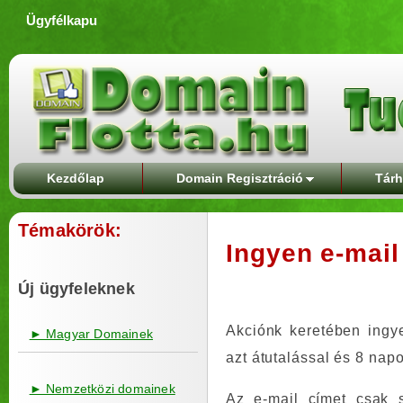
Ügyfélkapu
Kezdőlap
Domain Regisztráció
Tárh
Témakörök:
Ingyen e-mail
Új ügyfeleknek
Akciónk keretében ingy
► Magyar Domainek
azt átutalással és 8 napo
► Nemzetközi domainek
Az e-mail címet csak s