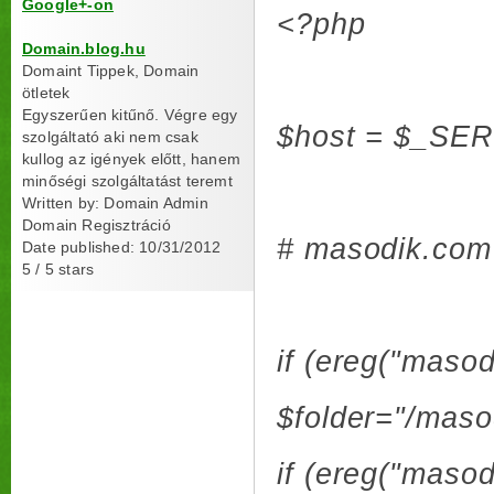
Google+-on
<?php
Domain.blog.hu
Domaint Tippek, Domain
ötletek
Egyszerűen kitűnő. Végre egy
$host = $_SE
szolgáltató aki nem csak
kullog az igények előtt, hanem
minőségi szolgáltatást teremt
Written by:
Domain Admin
Domain Regisztráció
# masodik.com 
Date published: 10/31/2012
5
/
5
stars
if (ereg("masod
$folder="/masod
if (ereg("masod