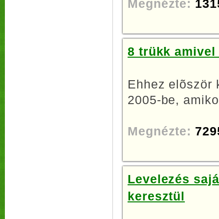
Megnézte:
131
8 trükk amive
Ehhez elõször k
2005-be, amikor
Megnézte:
729
Levelezés sajá
keresztül