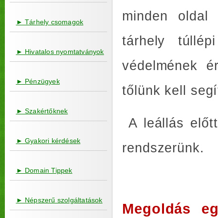
minden oldal 
► Tárhely csomagok
tárhely túllé
► Hivatalos nyomtatványok
védelmének ér
► Pénzügyek
tőlünk kell seg
► Szakértőknek
A leállás előtt
► Gyakori kérdések
rendszerünk.
► Domain Tippek
► Népszerű szolgáltatások
Megoldás eg