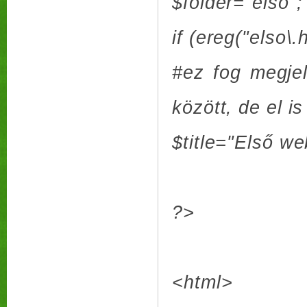
$folder="elso";
if (ereg("elso\.
#ez fog megjel
között, de el i
$title="Első we
?>
<html>