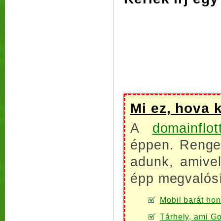
Mi ez, hova 
A
domainflot
éppen. Renget
adunk, amive
épp megvalósí
Mobil barát honl
Tárhely, ami Go