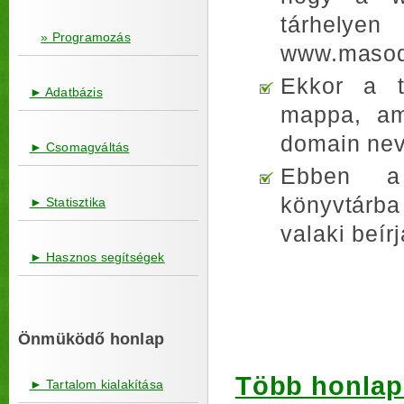
tárhelyen
» Programozás
www.masod
Ekkor a t
► Adatbázis
mappa, am
domain nev
► Csomagváltás
Ebben a 
könyvtárba
► Statisztika
valaki beí
► Hasznos segítségek
Önmüködő honlap
Több honlap 
► Tartalom kialakítása