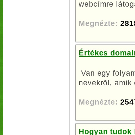
webcímre látoga
Megnézte:
281
Értékes domai
Van egy folyam
nevekrõl, amik 
Megnézte:
254
Hogyan tudok h