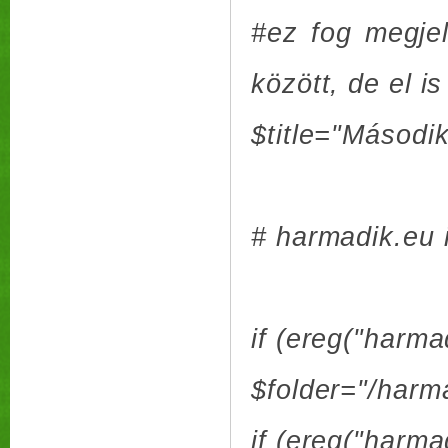
#ez fog megjel
között, de el i
$title="Második
# harmadik.eu 
if (ereg("harma
$folder="/harma
if (ereg("harma