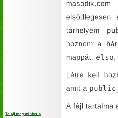
masodik.com
elsődlegesen 
tárhelyem
pu
hoznom a háro
mappát,
elso
Létre kell h
amit a
public
A fájl tartalma
Találj meg minket a