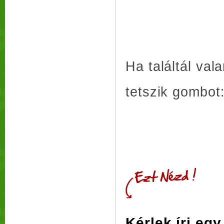
Ha találtál va
tetszik gombot
Kérlek írj eg