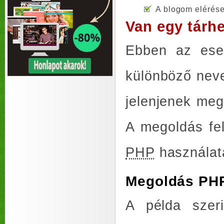
A blogom elérése
Van egy tárh
Ebben az eset
különböző neve
jelenjenek meg
A megoldás fel
PHP
használat
Megoldás PHP
A példa szer