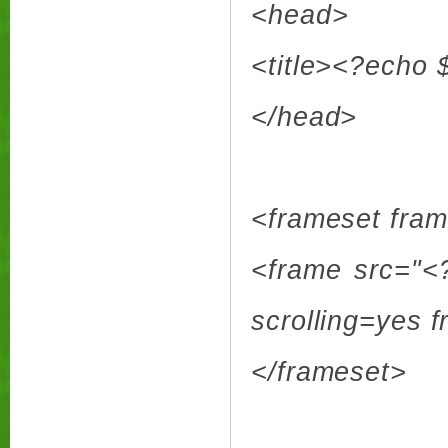
<head>
<title><?echo $
</head>
<frameset fra
<frame src="<
scrolling=yes 
</frameset>