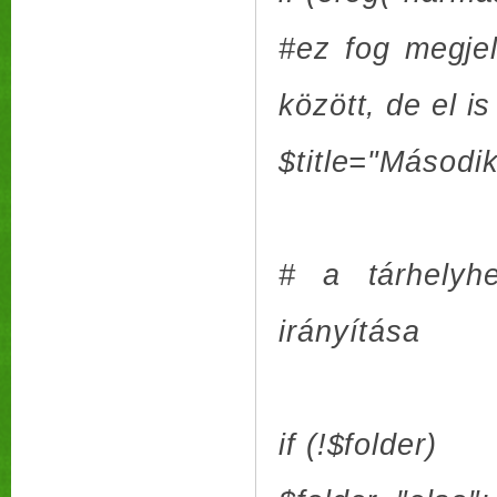
#ez fog megjel
között, de el i
$title="Második
# a tárhelyh
irányítása
if (!$folder)