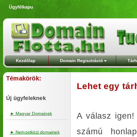
Ügyfélkapu
Kezdőlap
Domain Regisztráció
Tárh
Témakörök:
Lehet egy tár
Új ügyfeleknek
► Magyar Domainek
A válasz igen!
számú honlap
► Nemzetközi domainek