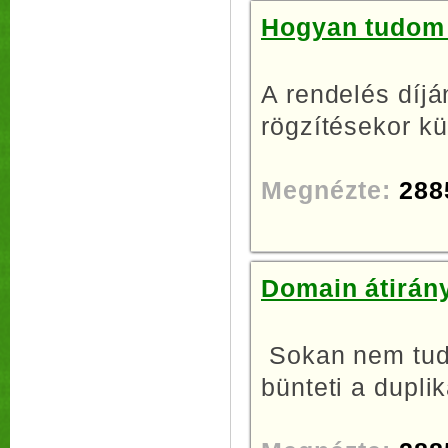
Hogyan tudom 
A rendelés díjá
rögzítésekor kü
Megnézte:
288
Domain átirány
Sokan nem tudj
bünteti a duplik