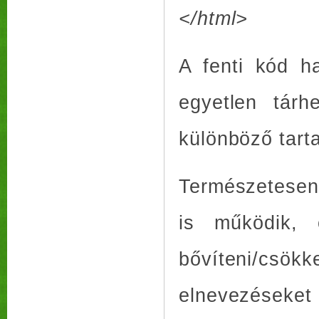
</html>
A fenti kód h
egyetlen tárh
különböző tart
Természetesen
is működik, 
bővíteni/cs
elnevezéseket a