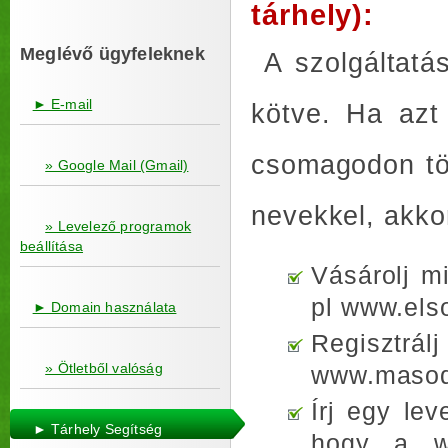
tárhely):
Meglévő ügyfeleknek
A szolgáltatá
► E-mail
kötve. Ha azt
csomagodon tö
» Google Mail (Gmail)
nevekkel, akko
» Levelező programok
beállítása
Vásárolj 
pl www.els
► Domain használata
Regisztr
» Ötletből valóság
www.masod
Írj egy lev
► Tárhely Segítség
hogy a ww