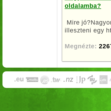
oldalamba?
Mire jó?Nagyon
illeszteni egy h
Megnézte:
226