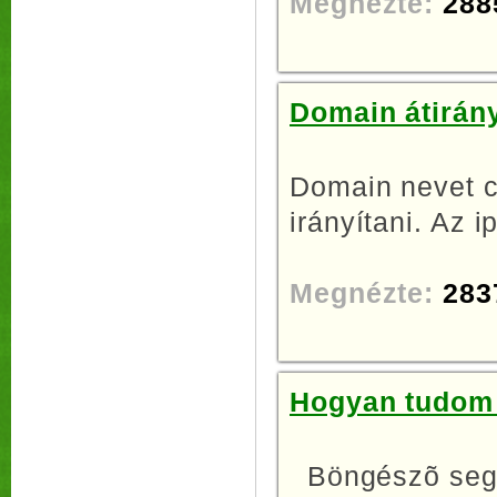
Megnézte:
288
Domain átirány
Domain nevet c
irányítani. Az i
Megnézte:
283
Hogyan tudom 
Böngészõ segí