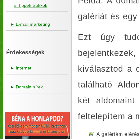
Példa: A doma
» Tippek trükkök
galériát és egy
► E-mail marketing
Ezt úgy tu
bejelentkezek
Érdekességek
kiválasztod a 
► Internet
található Aldo
► Domain hírek
két aldomain
feltelepítem a 
A galériám elérés